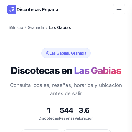
Discotecas España
Inicio
Granada
Las Gabias
/
/
Las Gabias, Granada
Discotecas en
Las Gabias
Consulta locales, reseñas, horarios y ubicación
antes de salir
1
544
3.6
Discotecas
Reseñas
Valoración