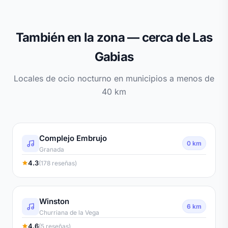
También en la zona — cerca de Las
Gabias
Locales de ocio nocturno en municipios a menos de
40 km
Complejo Embrujo
0 km
Granada
4.3
(178 reseñas)
Winston
6 km
Churriana de la Vega
4.6
(5 reseñas)