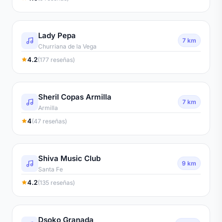
Lady Pepa
7 km
Churriana de la Vega
4.2
(177 reseñas)
Sheril Copas Armilla
7 km
Armilla
4
(47 reseñas)
Shiva Music Club
9 km
Santa Fe
4.2
(135 reseñas)
Dsoko Granada