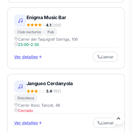
Enigma Music Bar
4.1
(200)
Club nocturno
Pub
Carrer del Taquígraf Garriga, 106
23:00–2:30
Ver detalles
Llamar
Jangueo Cerdanyola
3.4
(192)
Discoteca
Carrer Bosc Tancat, 48
Cerrado
Ver detalles
Llamar