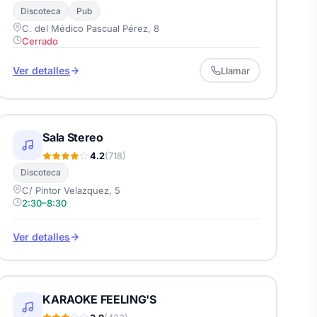
Discoteca
Pub
C. del Médico Pascual Pérez, 8
Cerrado
Ver detalles
Llamar
Sala Stereo
4.2
(718)
Discoteca
C/ Pintor Velazquez, 5
2:30–8:30
Ver detalles
KARAOKE FEELING'S