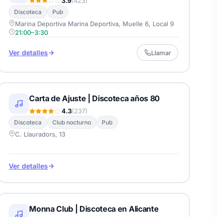
3.9
(423)
Discoteca
Pub
Marina Deportiva Marina Deportiva, Muelle 6, Local 9
21:00–3:30
Ver detalles
Llamar
Carta de Ajuste | Discoteca años 80
4.3
(237)
Discoteca
Club nocturno
Pub
C. Llauradors, 13
Ver detalles
Monna Club | Discoteca en Alicante