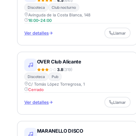
4.5
(641)
Discoteca
Club nocturno
Avinguda de la Costa Blanca, 148
16:00–24:00
Ver detalles
Llamar
OVER Club Alicante
3.8
(319)
Discoteca
Pub
C/ Tomás López Torregrosa, 1
Cerrado
Ver detalles
Llamar
MARANELLO DISCO