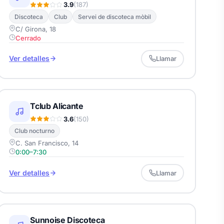
3.9
(187)
Discoteca
Club
Servei de discoteca mòbil
C/ Girona, 18
Cerrado
Ver detalles
Llamar
Tclub Alicante
3.6
(150)
Club nocturno
C. San Francisco, 14
0:00–7:30
Ver detalles
Llamar
Sunnoise Discoteca