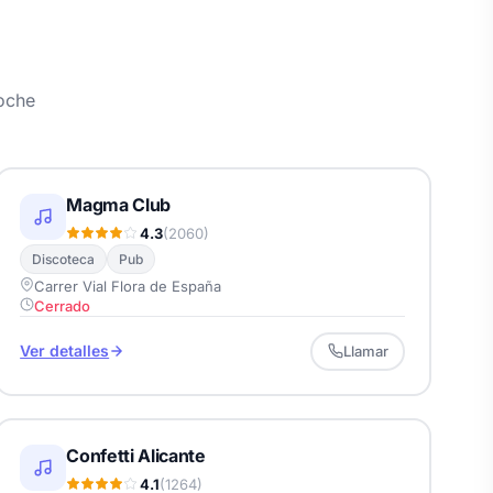
noche
Magma Club
4.3
(2060)
Discoteca
Pub
Carrer Vial Flora de España
Cerrado
Ver detalles
Llamar
Confetti Alicante
4.1
(1264)