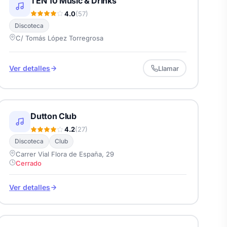
TEN 10 Music & Drinks
4.0
(57)
Discoteca
C/ Tomás López Torregrosa
Ver detalles
Llamar
Dutton Club
4.2
(27)
Discoteca
Club
Carrer Vial Flora de España, 29
Cerrado
Ver detalles