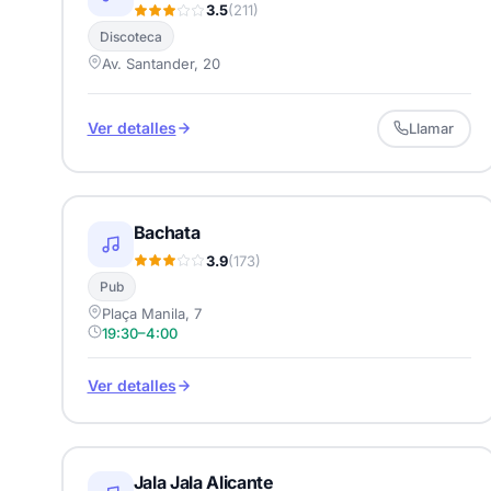
3.5
(211)
Discoteca
Av. Santander, 20
Ver detalles
Llamar
Bachata
3.9
(173)
Pub
Plaça Manila, 7
19:30–4:00
Ver detalles
Jala Jala Alicante