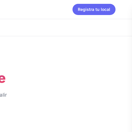
Registra tu local
e
lir