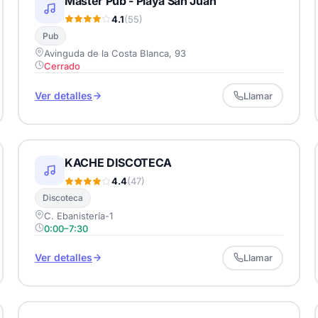
Máster Pub - Playa San Juan
4.1
(55)
Pub
Avinguda de la Costa Blanca, 93
Cerrado
Ver detalles
Llamar
KACHE DISCOTECA
4.4
(47)
Discoteca
C. Ebanistería-1
0:00–7:30
Ver detalles
Llamar