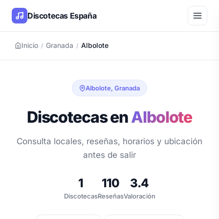
Discotecas España
Inicio
Granada
Albolote
/
/
Albolote, Granada
Discotecas en
Albolote
Consulta locales, reseñas, horarios y ubicación
antes de salir
1
110
3.4
Discotecas
Reseñas
Valoración