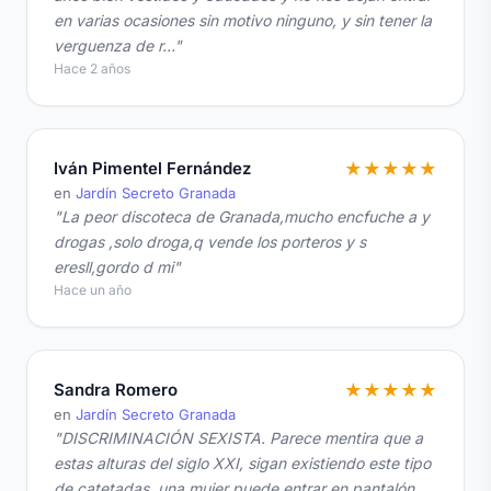
en varias ocasiones sin motivo ninguno, y sin tener la
verguenza de r…"
Hace 2 años
Iván Pimentel Fernández
★
★
★
★
★
en
Jardín Secreto Granada
"La peor discoteca de Granada,mucho encfuche a y
drogas ,solo droga,q vende los porteros y s
eresll,gordo d mi"
Hace un año
Sandra Romero
★
★
★
★
★
en
Jardín Secreto Granada
"DISCRIMINACIÓN SEXISTA. Parece mentira que a
estas alturas del siglo XXI, sigan existiendo este tipo
de catetadas, una mujer puede entrar en pantalón