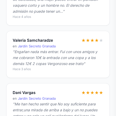
vaquero corto y un hombre no. El derecho de
admisión no puede tener un…"
Hace 4 años
Valeria Samcharadze
★
★
★
★
★
en
Jardín Secreto Granada
"Engañan nada más entrar. Fui con unos amigos y
me cobraron 10€ la entrada con una copa y a los
demás 12€ 2 copas Vergonzoso ese trato"
Hace 3 años
Dani Vargas
★
★
★
★
★
en
Jardín Secreto Granada
"Me han hecho sentir que No soy suficiente para
entrar,una mirada de arriba a bajo y un no puedes
entrar y no solo yo salí quejándome del lugar. Un