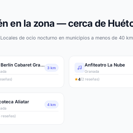
n en la zona — cerca de Huét
Locales de ocio nocturno en municipios a menos de 40 km
Bar Berlín Cabaret Granada
Anfiteatro La Nube
3 km
nada
Granada
4
reseñas)
(2 reseñas)
coteca Aliatar
4 km
nada
8 reseñas)