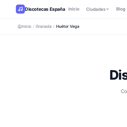
Discotecas España
Inicio
Blog
Ciudades
Inicio
Granada
Huétor Vega
/
/
Di
Co