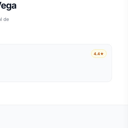
Vega
l de
4.4★