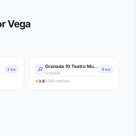
or Vega
Granada 10 Teatro Musical
3 km
4 km
Granada
3.6
(1063 reseñas)