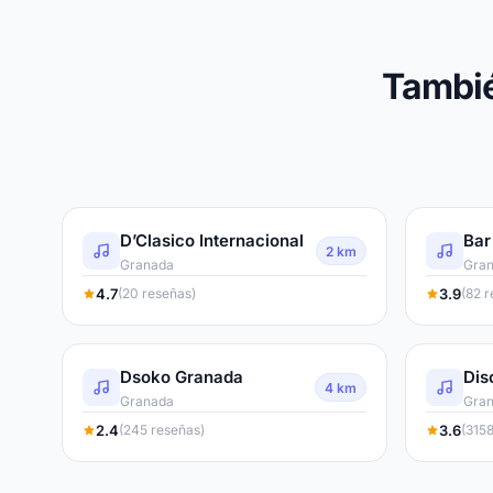
Tambié
D’Clasico Internacional
2 km
Granada
Gra
4.7
3.9
(20 reseñas)
(82 
Dsoko Granada
Dis
4 km
Granada
Gra
2.4
3.6
(245 reseñas)
(315