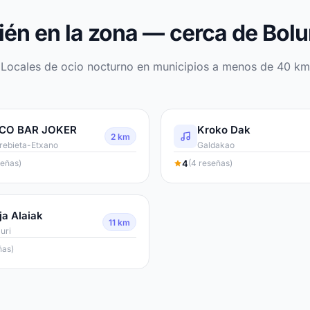
én en la zona — cerca de Bol
Locales de ocio nocturno en municipios a menos de 40 km
SCO BAR JOKER
Kroko Dak
2 km
ebieta-Etxano
Galdakao
4
señas)
(4 reseñas)
ja Alaiak
11 km
uri
ñas)