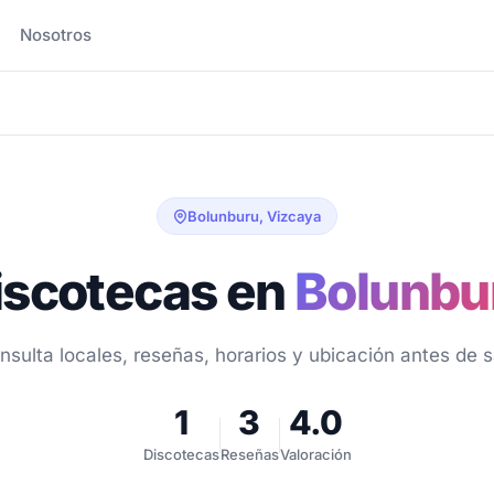
Nosotros
Bolunburu, Vizcaya
iscotecas en
Bolunbu
nsulta locales, reseñas, horarios y ubicación antes de sa
1
3
4.0
Discotecas
Reseñas
Valoración