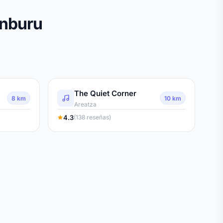
unburu
The Quiet Corner
8 km
10 km
Areatza
4.3
(138 reseñas)