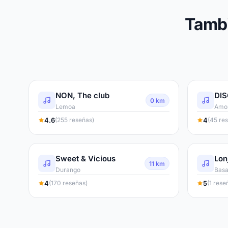
Tambi
NON, The club
DI
0 km
Lemoa
Amor
4.6
4
(255 reseñas)
(45 re
Sweet & Vicious
Lon
11 km
Durango
Basa
4
5
(170 reseñas)
(1 rese