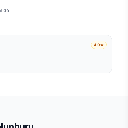
l de
4.0★
olunburu