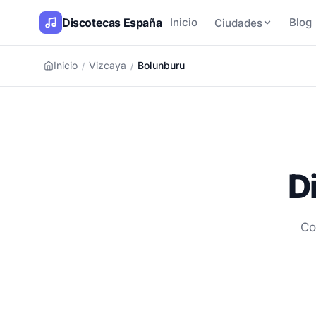
Discotecas España
Inicio
Blog
Ciudades
Inicio
Vizcaya
Bolunburu
/
/
D
Co