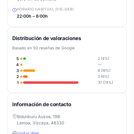
HORARIO HABITUAL (VIE–SÁB)
22:00h – 6:00h
Distribución de valoraciones
Basado en 50 reseñas de Google
5
2 (4%)
4
—
3
8 (16%)
2
3 (6%)
1
37 (74%)
Información de contacto
Bolunburu Auzoa, 19B
Lemoa, Vizcaya, 48330
Visitar Web