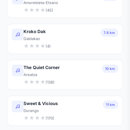
Amorebieta-Etxano
★
★
★
★
(45)
Kroko Dak
7.8 km
Galdakao
★
★
★
★
(4)
The Quiet Corner
10 km
Areatza
★
★
★
★
(138)
Sweet & Vicious
11 km
Durango
★
★
★
★
(170)