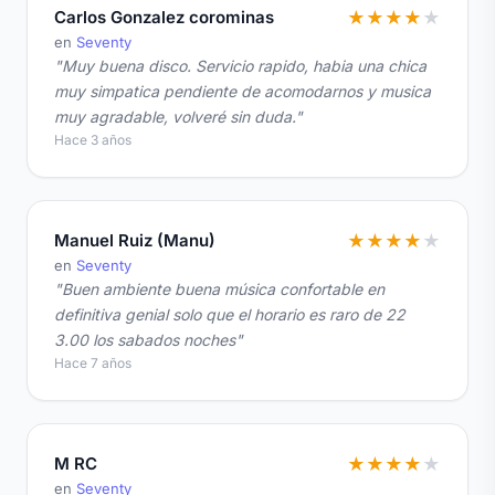
Carlos Gonzalez corominas
★
★
★
★
★
en
Seventy
"Muy buena disco. Servicio rapido, habia una chica
muy simpatica pendiente de acomodarnos y musica
muy agradable, volveré sin duda."
Hace 3 años
Manuel Ruiz (Manu)
★
★
★
★
★
en
Seventy
"Buen ambiente buena música confortable en
definitiva genial solo que el horario es raro de 22
3.00 los sabados noches"
Hace 7 años
M RC
★
★
★
★
★
en
Seventy