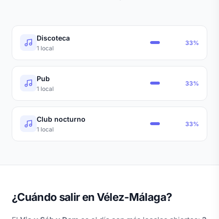
Discoteca
33%
1 local
Pub
33%
1 local
Club nocturno
33%
1 local
¿Cuándo salir en Vélez-Málaga?