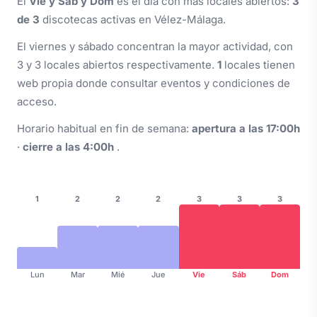
El
Vie y Sáb y Dom
es el día con más locales abiertos:
3
de 3
discotecas activas en Vélez-Málaga.
El viernes y sábado concentran la mayor actividad, con
3 y 3 locales abiertos respectivamente.
1
locales tienen
web propia donde consultar eventos y condiciones de
acceso.
Horario habitual en fin de semana:
apertura a las 17:00h
·
cierre a las 4:00h
.
1
2
2
2
3
3
3
Lun
Mar
Mié
Jue
Vie
Sáb
Dom