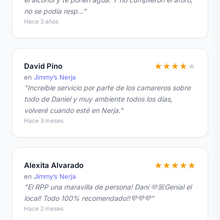
no se podía resp…"
Hace 3 años
David Pino
★
★
★
★
★
en
Jimmy’s Nerja
"Increíble servicio por parte de los camareros sobre
todo de Daniel y muy ambiente todos los días,
volveré cuando esté en Nerja."
Hace 3 meses
Alexita Alvarado
★
★
★
★
★
en
Jimmy’s Nerja
"El RPP una maravilla de persona! Dani 🫶🏼Genial el
local! Todo 100% recomendado!!💜💜💜"
Hace 2 meses