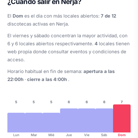
¿Cuándo salir en Nerja?
El
Dom
es el día con más locales abiertos:
7 de 12
discotecas activas en Nerja.
El viernes y sábado concentran la mayor actividad, con
6 y 6 locales abiertos respectivamente.
4
locales tienen
web propia donde consultar eventos y condiciones de
acceso.
Horario habitual en fin de semana:
apertura a las
22:00h
·
cierre a las 4:00h
.
5
5
5
6
6
6
7
Lun
Mar
Mié
Jue
Vie
Sáb
Dom