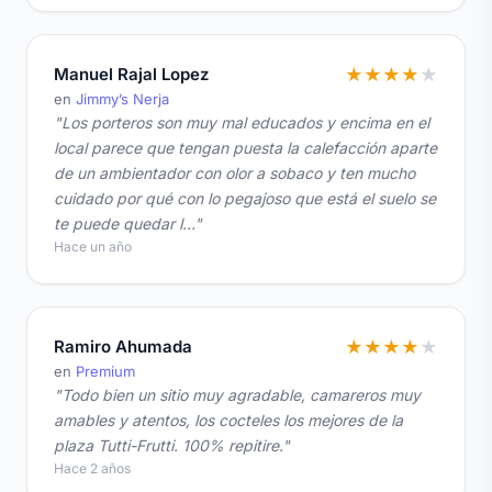
Manuel Rajal Lopez
★
★
★
★
★
en
Jimmy’s Nerja
"Los porteros son muy mal educados y encima en el
local parece que tengan puesta la calefacción aparte
de un ambientador con olor a sobaco y ten mucho
cuidado por qué con lo pegajoso que está el suelo se
te puede quedar l…"
Hace un año
Ramiro Ahumada
★
★
★
★
★
en
Premium
"Todo bien un sitio muy agradable, camareros muy
amables y atentos, los cocteles los mejores de la
plaza Tutti-Frutti. 100% repitire."
Hace 2 años