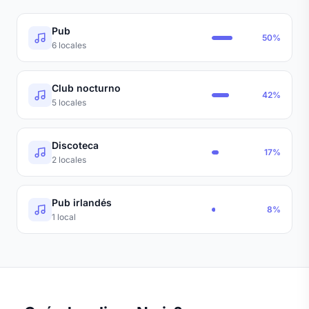
Pub
50%
6 locales
Club nocturno
42%
5 locales
Discoteca
17%
2 locales
Pub irlandés
8%
1 local