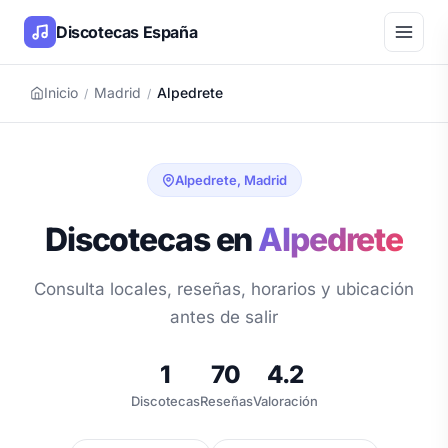
Discotecas España
Inicio
Madrid
Alpedrete
/
/
Alpedrete, Madrid
Discotecas en
Alpedrete
Consulta locales, reseñas, horarios y ubicación
antes de salir
1
70
4.2
Discotecas
Reseñas
Valoración