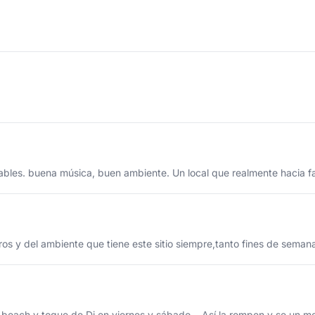
les. buena música, buen ambiente. Un local que realmente hacia falt
os y del ambiente que tiene este sitio siempre,tanto fines de sema
 beach y toque de Dj en viernes y sábado. . Así la rompen y se un me