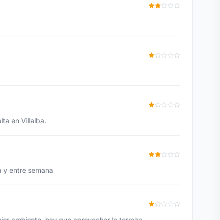
a en Villalba.
na y entre semana
jor ambiente, hay que aprovechar la terraza...