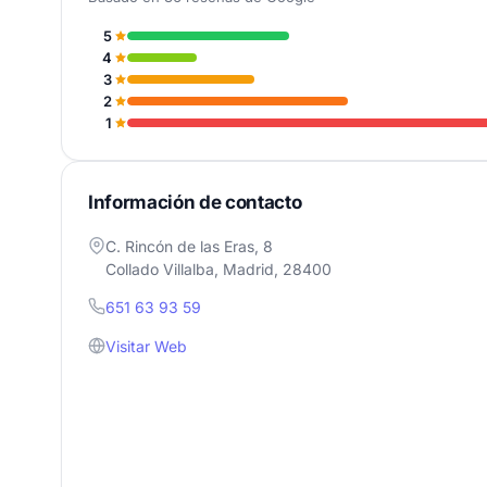
5
4
3
2
1
Información de contacto
C. Rincón de las Eras, 8
Collado Villalba, Madrid, 28400
651 63 93 59
Visitar Web