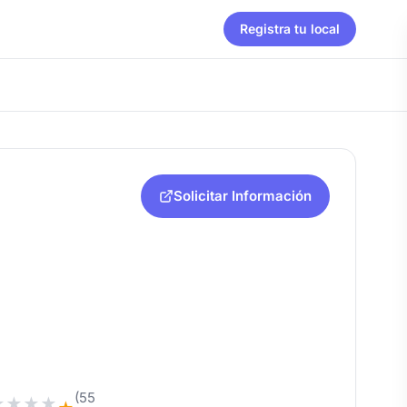
Registra tu local
Solicitar Información
(55
★
★
★
★