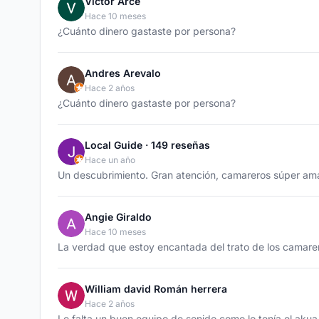
Victor Arce
Hace 10 meses
¿Cuánto dinero gastaste por persona?
Andres Arevalo
Hace 2 años
¿Cuánto dinero gastaste por persona?
Local Guide · 149 reseñas
Hace un año
Un descubrimiento. Gran atención, camareros súper amab
Angie Giraldo
Hace 10 meses
La verdad que estoy encantada del trato de los camarer
William david Román herrera
Hace 2 años
Le falta un buen equipo de sonido como lo tenía el akua