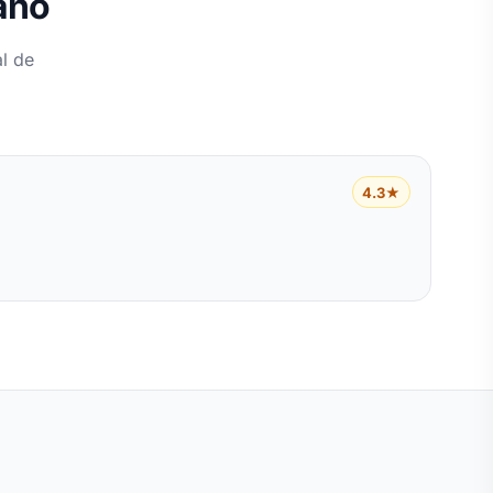
lano
l de
4.3★