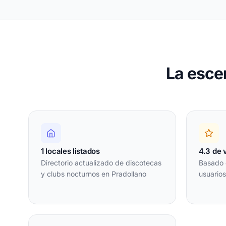
La esce
1 locales listados
4.3 de 
Directorio actualizado de discotecas
Basado 
y clubs nocturnos en Pradollano
usuarios