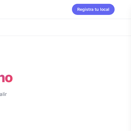
Registra tu local
no
lir