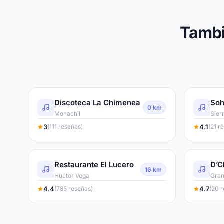
Tambi
Discoteca La Chimenea
So
0 km
Monachil
Sier
3
4.1
(111 reseñas)
(21 r
Restaurante El Lucero
D’C
16 km
Huétor Vega
Gra
4.4
4.7
(785 reseñas)
(20 