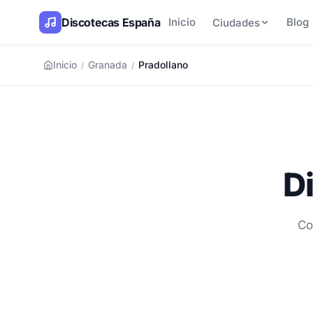
Discotecas España
Inicio
Blog
Ciudades
Inicio
Granada
Pradollano
/
/
D
Co