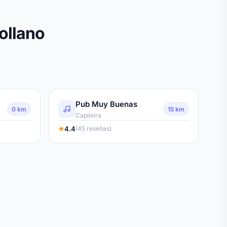
ollano
Pub Muy Buenas
0 km
15 km
Capileira
4.4
(45 reseñas)