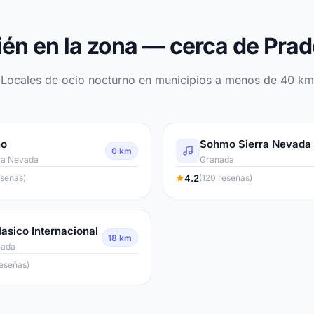
én en la zona — cerca de Prad
Locales de ocio nocturno en municipios a menos de 40 km
ho
Sohmo Sierra Nevada
0 km
ra Nevada
Granada
4.2
eseñas)
(120 reseñas)
lasico Internacional
18 km
nada
reseñas)