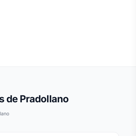
as de Pradollano
lano