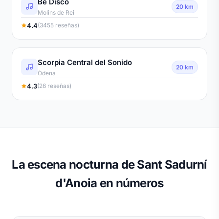
Be Disco
20 km
Molins de Rei
4.4
(3455 reseñas)
Scorpia Central del Sonido
20 km
Òdena
4.3
(26 reseñas)
La escena nocturna de Sant Sadurní
d'Anoia en números