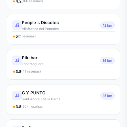
4.2
(166 reseñas)
People`s Discotec
12 km
Vilafranca del Penedès
5
(2 reseñas)
Pilu bar
14 km
Esparreguera
3.8
(41 reseñas)
G Y PUNTO
15 km
Sant Andreu de la Barca
3.8
(204 reseñas)