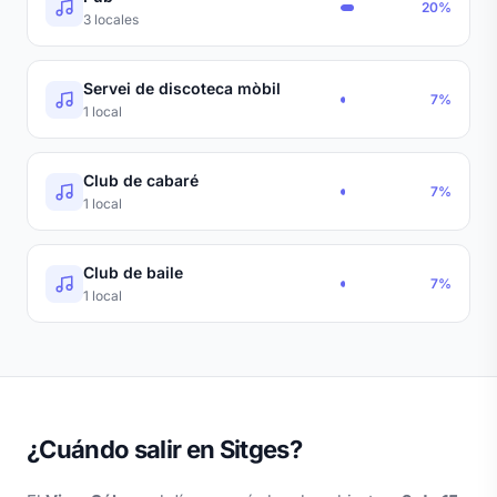
20%
3 locales
Servei de discoteca mòbil
7%
1 local
Club de cabaré
7%
1 local
Club de baile
7%
1 local
¿Cuándo salir en Sitges?