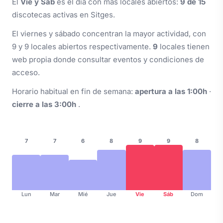
El
Vie y Sáb
es el día con más locales abiertos:
9 de 15
discotecas activas en Sitges.
El viernes y sábado concentran la mayor actividad, con
9 y 9 locales abiertos respectivamente.
9
locales tienen
web propia donde consultar eventos y condiciones de
acceso.
Horario habitual en fin de semana:
apertura a las 1:00h
·
cierre a las 3:00h
.
7
7
6
8
9
9
8
Lun
Mar
Mié
Jue
Vie
Sáb
Dom