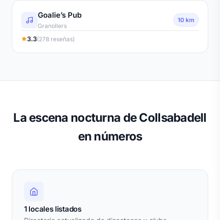
Goalie’s Pub
10 km
Granollers
3.3
(278 reseñas)
La escena nocturna de Collsabadell
en números
1 locales listados