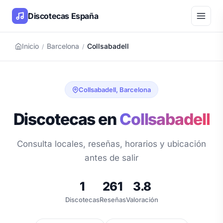
Discotecas España
Inicio
Barcelona
Collsabadell
/
/
Collsabadell, Barcelona
Discotecas en
Collsabadell
Consulta locales, reseñas, horarios y ubicación
antes de salir
1
261
3.8
Discotecas
Reseñas
Valoración