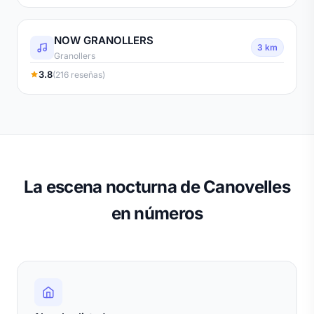
NOW GRANOLLERS
3 km
Granollers
3.8
(216 reseñas)
La escena nocturna de Canovelles
en números