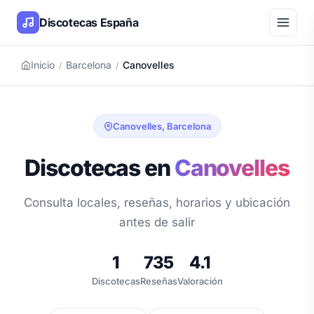
Discotecas España
Inicio
Barcelona
Canovelles
/
/
Canovelles, Barcelona
Discotecas en
Canovelles
Consulta locales, reseñas, horarios y ubicación
antes de salir
1
735
4.1
Discotecas
Reseñas
Valoración