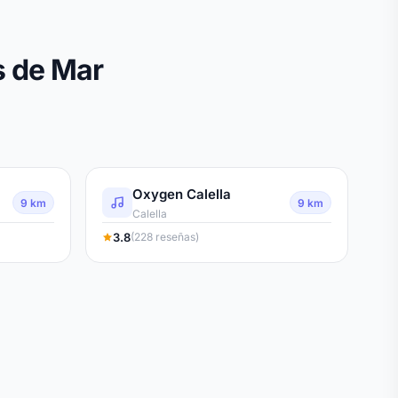
s de Mar
Oxygen Calella
9 km
9 km
Calella
3.8
(228 reseñas)