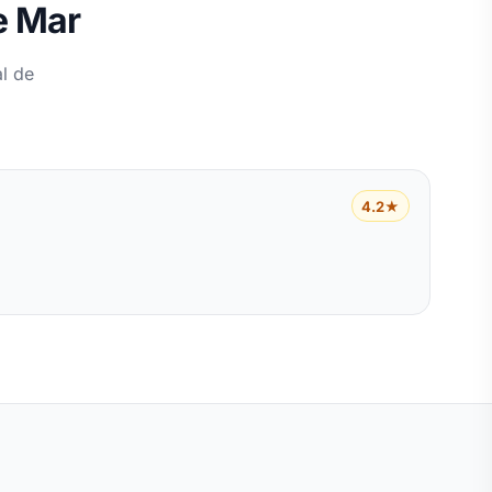
e Mar
l de
4.2★