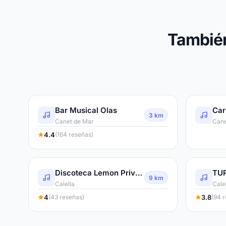
También
Bar Musical Olas
Car
3 km
Canet de Mar
Cane
4.4
(164 reseñas)
Discoteca Lemon Prive Calella
9 km
Calella
Cale
4
3.8
(43 reseñas)
(94 