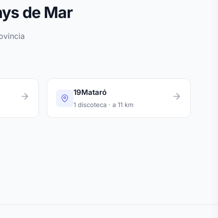
nys de Mar
ovincia
19Mataró
1 discoteca · a 11 km