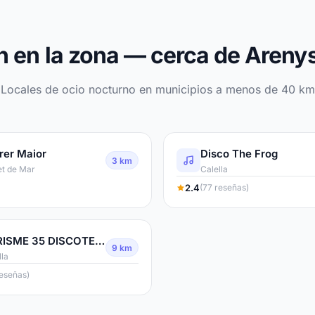
 en la zona — cerca de Areny
Locales de ocio nocturno en municipios a menos de 40 km
rer Maior
Disco The Frog
3 km
t de Mar
Calella
2.4
(77 reseñas)
TURISME 35 DISCOTECA
9 km
lla
reseñas)