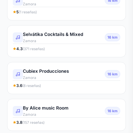
16 km
Zamora
5
(1 reseñas)
Selvátika Cocktails & Mixed
16 km
Zamora
4.3
(371 reseñas)
Cubiex Producciones
16 km
Zamora
3.6
(8 reseñas)
By Alice music Room
16 km
Zamora
3.8
(157 reseñas)