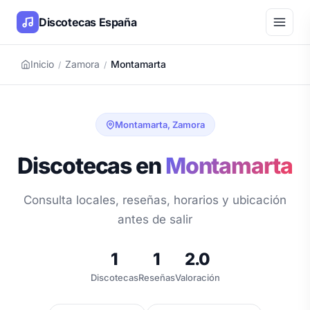
Discotecas España
Inicio
Zamora
Montamarta
/
/
Montamarta, Zamora
Discotecas en
Montamarta
Consulta locales, reseñas, horarios y ubicación
antes de salir
1
1
2.0
Discotecas
Reseñas
Valoración