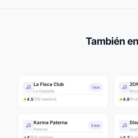
También en
La Flaca Club
ZO
1 km
La Canyada
Roca
4.5
4.8
(132 reseñas)
(9 r
Karma Paterna
Dis
5 km
Paterna
Quar
4
4.3
(108 reseñas)
(3 r