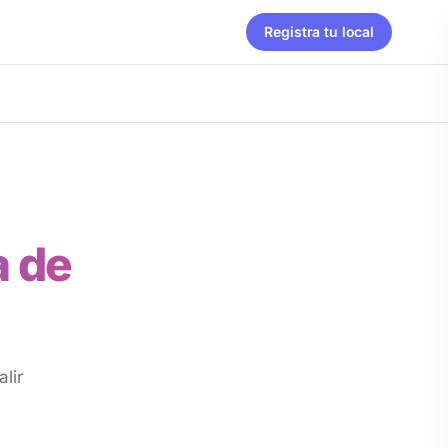
Registra tu local
a de
lir