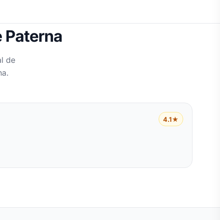
e Paterna
l de
na.
4.1★