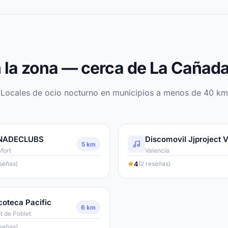
 la zona — cerca de La Cañada
Locales de ocio nocturno en municipios a menos de 40 km
NADECLUBS
5 km
fort
Valencia
4
eseñas)
(2 reseñas)
coteca Pacific
6 km
t de Poblet
eseñas)