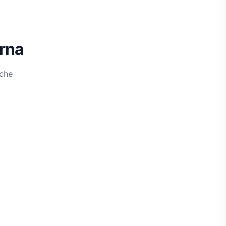
rna
oche