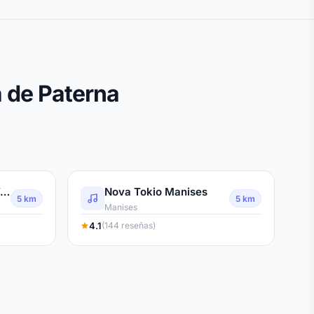
 de Paterna
Discomovil Jjproject Valencia
Nova Tokio Manises
5 km
5 km
Manises
4.1
(144 reseñas)