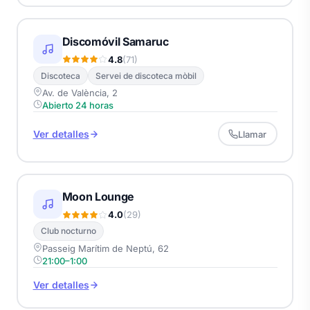
Discomóvil Samaruc
4.8
(71)
Discoteca
Servei de discoteca mòbil
Av. de València, 2
Abierto 24 horas
Ver detalles
Llamar
Moon Lounge
4.0
(29)
Club nocturno
Passeig Marítim de Neptú, 62
21:00–1:00
Ver detalles