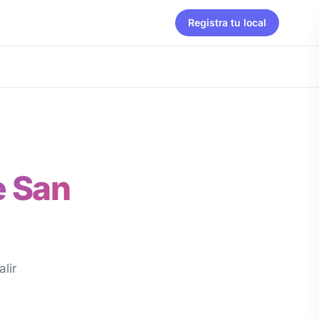
Registra tu local
e San
lir