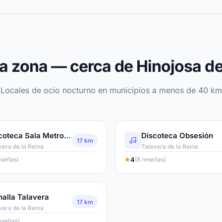
a zona — cerca de Hinojosa d
Locales de ocio nocturno en municipios a menos de 40 km
Discoteca Sala Metro Talavera
Discoteca Obsesión
17 km
vera de la Reina
Talavera de la Reina
4
eseñas)
(8 reseñas)
halla Talavera
17 km
vera de la Reina
eseñas)