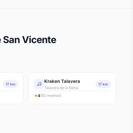
e San Vicente
Kraken Talavera
17 km
17 km
Talavera de la Reina
4
(62 reseñas)