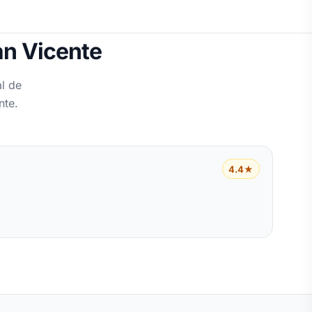
an Vicente
l de
nte.
4.4★