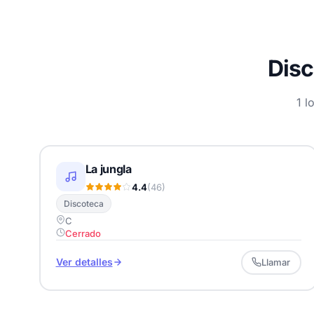
Disc
1 l
La jungla
4.4
(46)
Discoteca
C
Cerrado
Ver detalles
Llamar