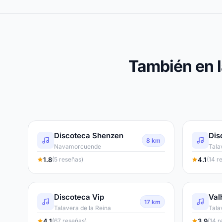
También en l
Discoteca Shenzen
8 km
Navamorcuende
Tala
1.8
4.1
(5 reseñas)
(14 r
Discoteca Vip
Val
17 km
Talavera de la Reina
Tala
4.1
3.9
(67 reseñas)
(14 r