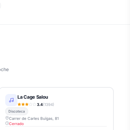
oche
La Cage Salou
3.4
(1394)
Discoteca
Carrer de Carles Buïgas, 81
Cerrado