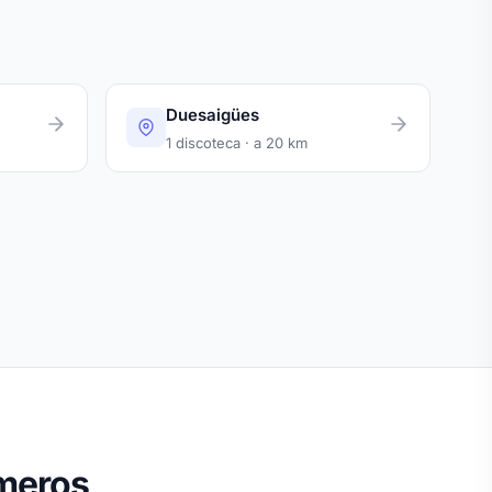
Duesaigües
1 discoteca · a 20 km
úmeros