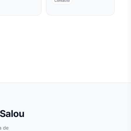
Contacto
 Salou
a de