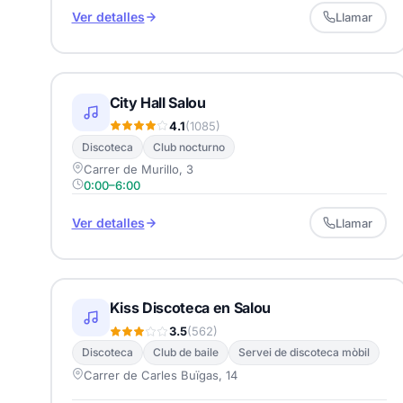
Ver detalles
Llamar
City Hall Salou
4.1
(1085)
Discoteca
Club nocturno
Carrer de Murillo, 3
0:00–6:00
Ver detalles
Llamar
Kiss Discoteca en Salou
3.5
(562)
Discoteca
Club de baile
Servei de discoteca mòbil
Carrer de Carles Buïgas, 14