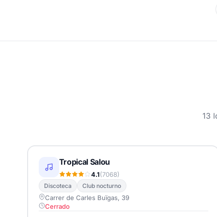
13 
Tropical Salou
4.1
(7068)
Discoteca
Club nocturno
Carrer de Carles Buïgas, 39
Cerrado