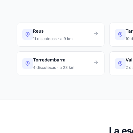
Reus
Tar
11 discotecas · a 9 km
10 d
Torredembarra
Val
4 discotecas · a 23 km
2 d
La es