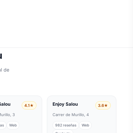
u
l de
Salou
Enjoy Salou
4.1★
3.6★
urillo, 3
Carrer de Murillo, 4
ñas
Web
982 reseñas
Web