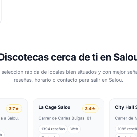
Discotecas cerca de ti en Salo
 selección rápida de locales bien situados y con mejor seña
reseñas, horario o contacto para salir en Salou.
La Cage Salou
City Hall 
3.7★
3.4★
a a Salou,
Carrer de Carles Buïgas, 81
Carrer de M
1394 reseñas
Web
1085 rese
b