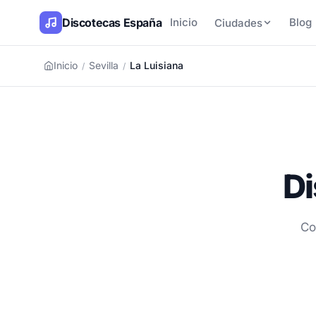
Discotecas España
Inicio
Blog
Ciudades
Inicio
Sevilla
La Luisiana
/
/
Di
Co