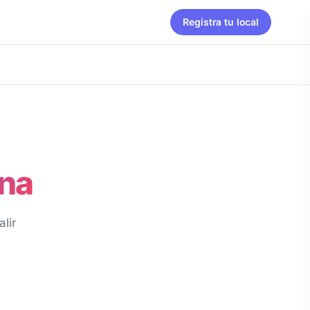
Registra tu local
ana
lir