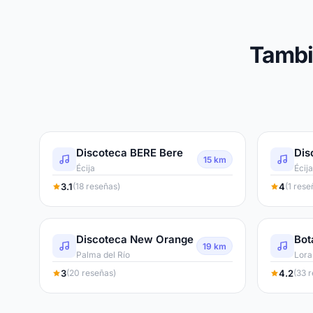
Tambi
Discoteca BERE Bere
Dis
15 km
Écija
Écija
3.1
4
(18 reseñas)
(1 rese
Discoteca New Orange
Bot
19 km
Palma del Río
Lora
3
4.2
(20 reseñas)
(33 