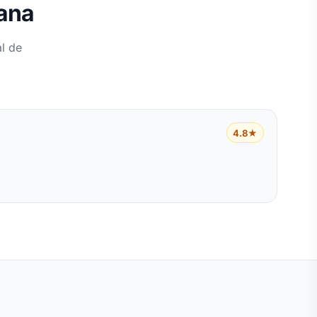
iana
l de
4.8★