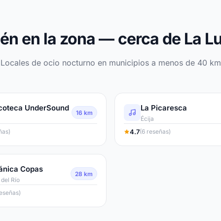
én en la zona — cerca de La Lu
Locales de ocio nocturno en municipios a menos de 40 km
coteca UnderSound
La Picaresca
16 km
Écija
4.7
ñas)
(6 reseñas)
ánica Copas
28 km
 del Río
reseñas)