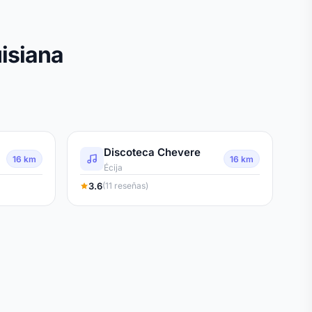
isiana
Discoteca Chevere
16 km
16 km
Écija
3.6
(11 reseñas)