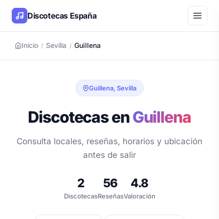
Discotecas España
Inicio
Sevilla
Guillena
/
/
Guillena, Sevilla
Discotecas en
Guillena
Consulta locales, reseñas, horarios y ubicación
antes de salir
2
56
4.8
Discotecas
Reseñas
Valoración