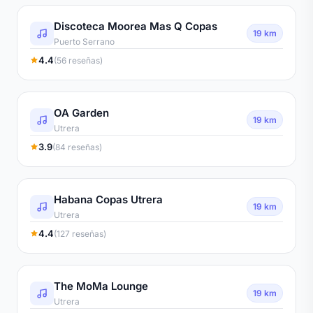
Discoteca Moorea Mas Q Copas
19 km
Puerto Serrano
4.4
(56 reseñas)
OA Garden
19 km
Utrera
3.9
(84 reseñas)
Habana Copas Utrera
19 km
Utrera
4.4
(127 reseñas)
The MoMa Lounge
19 km
Utrera