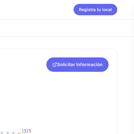
Registra tu local
Solicitar Información
(325
★
★
★