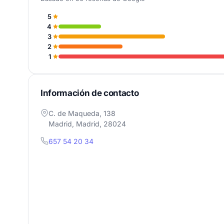
5
4
3
2
1
Información de contacto
C. de Maqueda, 138
Madrid, Madrid, 28024
657 54 20 34