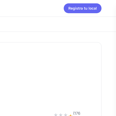
Registra tu local
(176
★
★
★