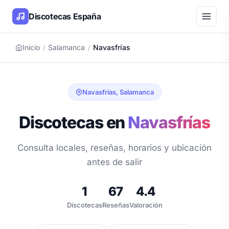
Discotecas España
Inicio
Salamanca
Navasfrías
/
/
Navasfrías, Salamanca
Discotecas en
Navasfrías
Consulta locales, reseñas, horarios y ubicación
antes de salir
1
67
4.4
Discotecas
Reseñas
Valoración