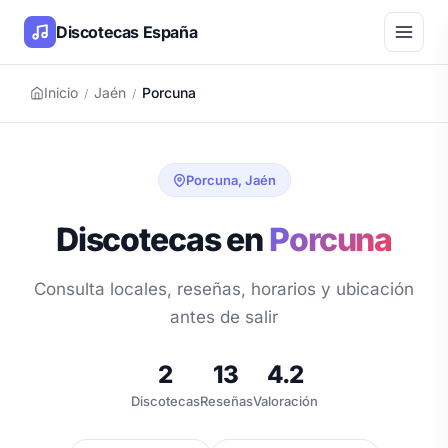
Discotecas España
Inicio
Jaén
Porcuna
/
/
Porcuna, Jaén
Discotecas en
Porcuna
Consulta locales, reseñas, horarios y ubicación
antes de salir
2
13
4.2
Discotecas
Reseñas
Valoración