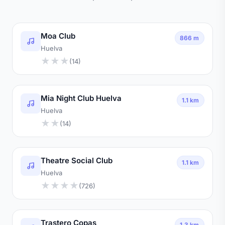
Moa Club
866 m
Huelva
★
★
★
(14)
Mia Night Club Huelva
1.1 km
Huelva
★
★
(14)
Theatre Social Club
1.1 km
Huelva
★
★
★
★
(726)
Trastero Copas
1.3 km