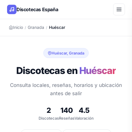
Discotecas España
Inicio
Granada
Huéscar
/
/
Huéscar, Granada
Discotecas en
Huéscar
Consulta locales, reseñas, horarios y ubicación
antes de salir
2
140
4.5
Discotecas
Reseñas
Valoración