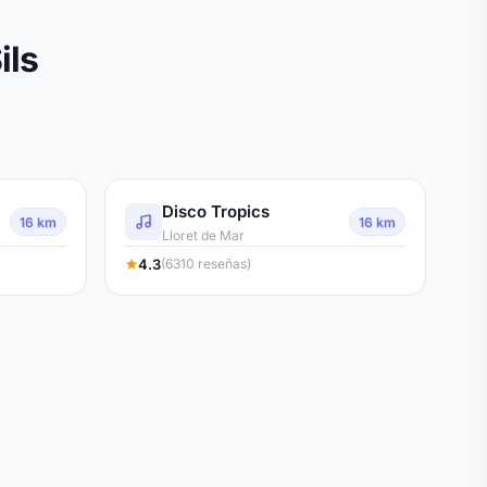
ils
Disco Tropics
16 km
16 km
Lloret de Mar
4.3
(6310 reseñas)