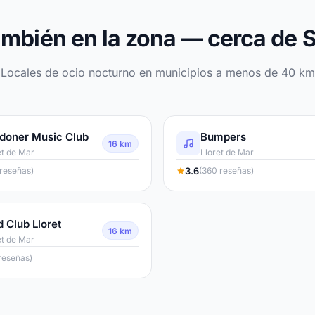
mbién en la zona — cerca de S
Locales de ocio nocturno en municipios a menos de 40 km
doner Music Club
Bumpers
16 km
et de Mar
Lloret de Mar
3.6
 reseñas)
(360 reseñas)
d Club Lloret
16 km
et de Mar
reseñas)