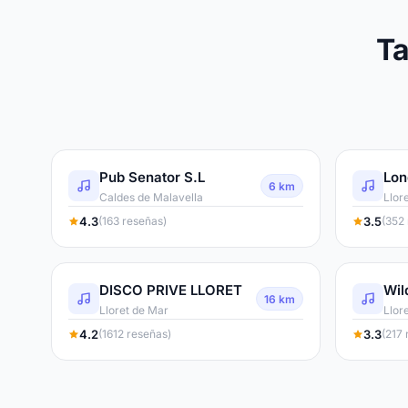
Ta
Pub Senator S.L
Lon
6 km
Caldes de Malavella
Llor
4.3
3.5
(163 reseñas)
(352
DISCO PRIVE LLORET
Wil
16 km
Lloret de Mar
Llor
4.2
3.3
(1612 reseñas)
(217 