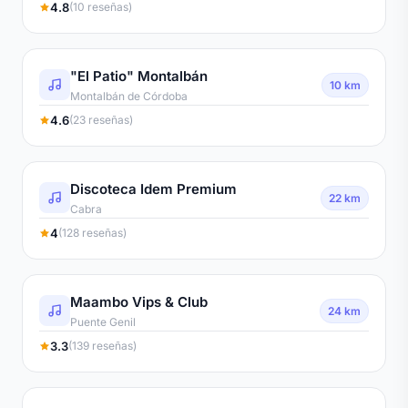
4.8
(10 reseñas)
"El Patio" Montalbán
10 km
Montalbán de Córdoba
4.6
(23 reseñas)
Discoteca Idem Premium
22 km
Cabra
4
(128 reseñas)
Maambo Vips & Club
24 km
Puente Genil
3.3
(139 reseñas)