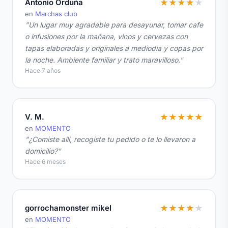
Antonio Orduña
★
★
★
★
★
en
Marchas club
"Un lugar muy agradable para desayunar, tomar cafe
o infusiones por la mañana, vinos y cervezas con
tapas elaboradas y originales a mediodia y copas por
la noche. Ambiente familiar y trato maravilloso."
Hace 7 años
V. M.
★
★
★
★
★
en
MOMENTO
"¿Comiste allí, recogiste tu pedido o te lo llevaron a
domicilio?"
Hace 6 meses
gorrochamonster mikel
★
★
★
★
★
en
MOMENTO