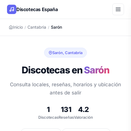
Discotecas España
Inicio
Cantabria
Sarón
/
/
Sarón, Cantabria
Discotecas en
Sarón
Consulta locales, reseñas, horarios y ubicación
antes de salir
1
131
4.2
Discotecas
Reseñas
Valoración