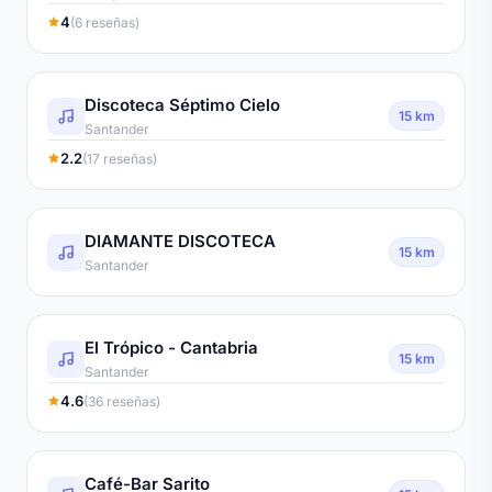
4
(6 reseñas)
Discoteca Séptimo Cielo
15 km
Santander
2.2
(17 reseñas)
DIAMANTE DISCOTECA
15 km
Santander
El Trópico - Cantabria
15 km
Santander
4.6
(36 reseñas)
Café-Bar Sarito