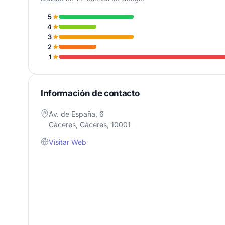
5
4
3
2
1
Información de contacto
Av. de España, 6
Cáceres, Cáceres, 10001
Visitar Web