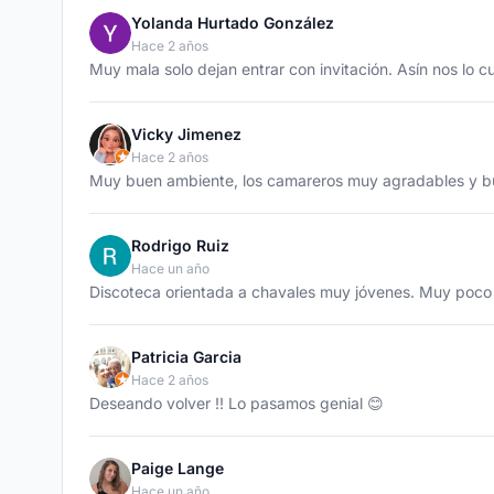
Yolanda Hurtado González
Hace 2 años
Muy mala solo dejan entrar con invitación. Asín nos lo c
Vicky Jimenez
Hace 2 años
Muy buen ambiente, los camareros muy agradables y b
Rodrigo Ruiz
Hace un año
Discoteca orientada a chavales muy jóvenes. Muy poc
Patricia Garcia
Hace 2 años
Deseando volver !! Lo pasamos genial 😊
Paige Lange
Hace un año