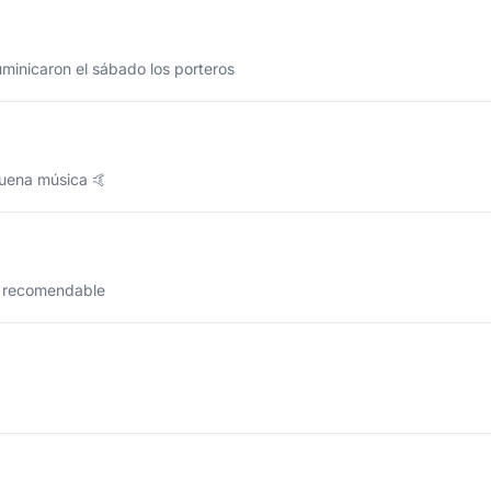
uminicaron el sábado los porteros
uena música 🤙
o recomendable