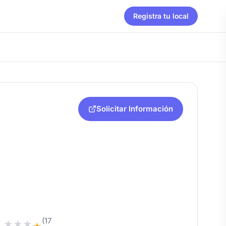
Registra tu local
Solicitar Información
(17
★
★
★