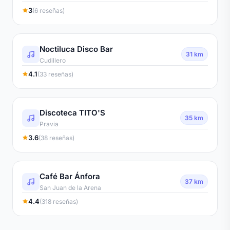
3
(6 reseñas)
Noctiluca Disco Bar
31 km
Cudillero
4.1
(33 reseñas)
Discoteca TITO'S
35 km
Pravia
3.6
(38 reseñas)
Café Bar Ánfora
37 km
San Juan de la Arena
4.4
(318 reseñas)