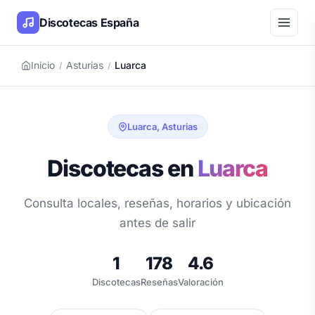
Discotecas España
Inicio
Asturias
Luarca
/
/
Luarca, Asturias
Discotecas en
Luarca
Consulta locales, reseñas, horarios y ubicación
antes de salir
1
178
4.6
Discotecas
Reseñas
Valoración