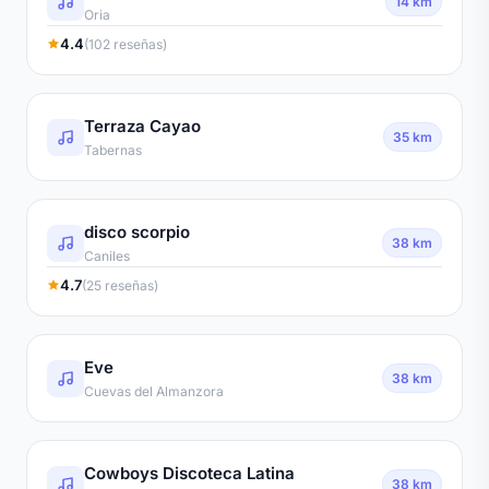
14 km
Oria
4.4
(102 reseñas)
Terraza Cayao
35 km
Tabernas
disco scorpio
38 km
Caniles
4.7
(25 reseñas)
Eve
38 km
Cuevas del Almanzora
Cowboys Discoteca Latina
38 km