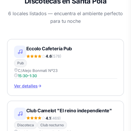
Discotecas en Santa Pola
6 locales listados — encuentra el ambiente perfecto
para tu noche
Eccolo Cafetería Pub
4.6
(578)
Pub
C/Alejo Bonmatí Nº23
15:30–1:30
Ver detalles
Club Camelot "El reino independiente"
4.1
(469)
Discoteca
Club nocturno