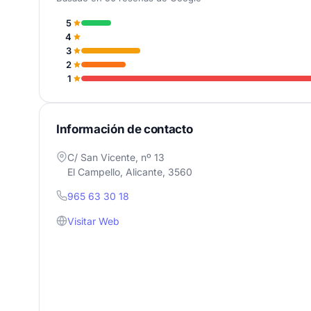
5
4
3
2
1
Información de contacto
C/ San Vicente, nº 13
El Campello, Alicante, 3560
965 63 30 18
Visitar Web