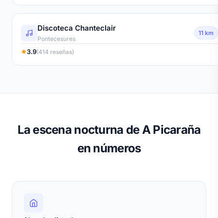
Discoteca Chanteclair
11 km
Pontecesures
3.9
(414 reseñas)
La escena nocturna de A Picaraña
en números