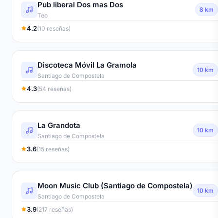
Pub liberal Dos mas Dos
8 km
Teo
4.2
(10 reseñas)
Discoteca Móvil La Gramola
10 km
Santiago de Compostela
4.3
(54 reseñas)
La Grandota
10 km
Santiago de Compostela
3.6
(15 reseñas)
Moon Music Club (Santiago de Compostela)
10 km
Santiago de Compostela
3.9
(217 reseñas)