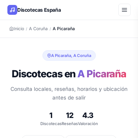
Discotecas España
Inicio
A Coruña
A Picaraña
/
/
A Picaraña, A Coruña
Discotecas en
A Picaraña
Consulta locales, reseñas, horarios y ubicación
antes de salir
1
12
4.3
Discotecas
Reseñas
Valoración