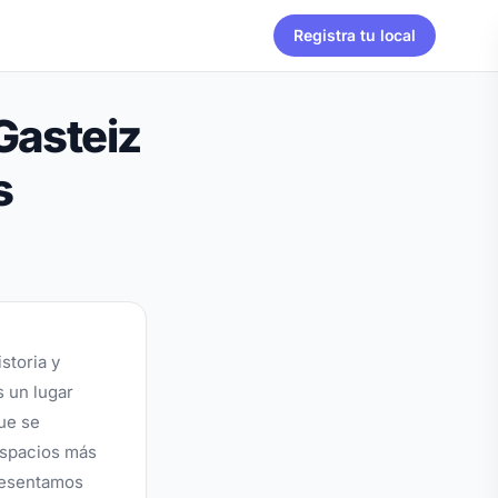
Registra tu local
Gasteiz
s
istoria y
s un lugar
ue se
espacios más
presentamos