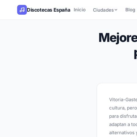
Inicio
Blog
Mejores discotecas de Vitoria-Gasteiz pa
Discotecas España
/
/
Inicio
Blog
Ciudades
Mejore
Vitoria-Gaste
cultura, per
para disfrut
adaptan a to
alternativos