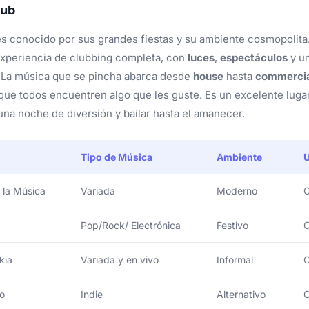
lub
s conocido por sus grandes fiestas y su ambiente cosmopolita.
xperiencia de clubbing completa, con
luces
,
espectáculos
y un
. La música que se pincha abarca desde
house
hasta
commerci
ue todos encuentren algo que les guste. Es un excelente luga
 una noche de diversión y bailar hasta el amanecer.
Tipo de Música
Ambiente
U
 la Música
Variada
Moderno
C
Pop/Rock/ Electrónica
Festivo
C
kia
Variada y en vivo
Informal
C
lo
Indie
Alternativo
C