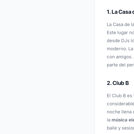
1. La Casa
La Casa de l
Este lugar n
desde DJs lo
moderno. La 
con amigos.
parte del per
2. Club B
El Club B es
considerable
noche llena 
la
música el
baile y sesi