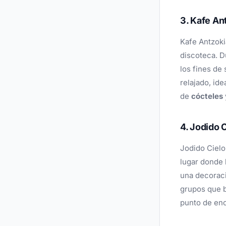
3. Kafe An
Kafe Antzoki
discoteca. D
los fines de
relajado, id
de
cócteles
4. Jodido 
Jodido Cielo
lugar donde 
una decoraci
grupos que b
punto de en