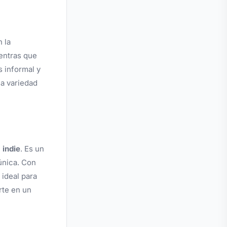
 la
ientras que
s informal y
ia variedad
 indie
. Es un
única. Con
 ideal para
rte en un