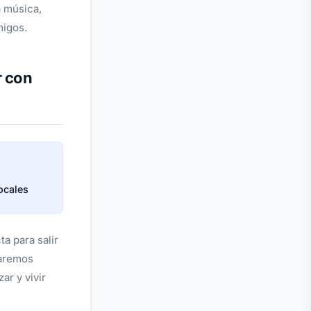
a música,
migos.
r con
ocales
a para salir
raremos
ar y vivir