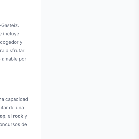
-Gasteiz.
e incluye
acogedor y
a disfrutar
o amable por
una capacidad
utar de una
op
, el
rock
y
concursos de