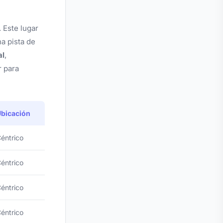
 Este lugar
a pista de
al
,
r para
bicación
éntrico
éntrico
éntrico
éntrico