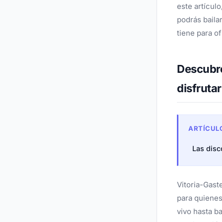
este artícul
podrás bailar
tiene para of
Descubre
disfruta
ARTÍCUL
Las disc
Vitoria-Gast
para quiene
vivo hasta b