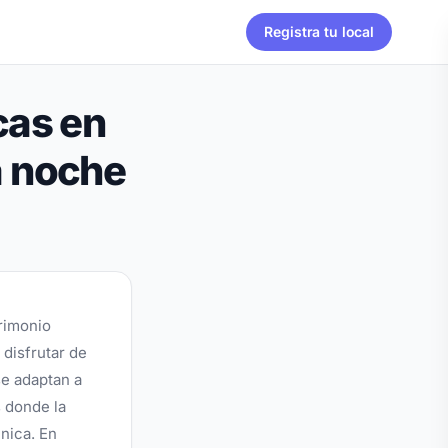
Registra tu local
cas en
a noche
trimonio
 disfrutar de
se adaptan a
s donde la
nica. En