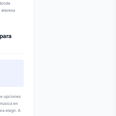
 donde
e alavesa
 para
 de opciones
música en
a elegir. A