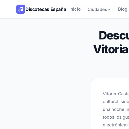
Inicio
Blog
Descubre las mejores discotecas en Vitor
Discotecas España
/
/
Inicio
Blog
Ciudades
Descu
Vitori
Vitoria-Gaste
cultural, sin
una noche in
todos los gu
electrónica 