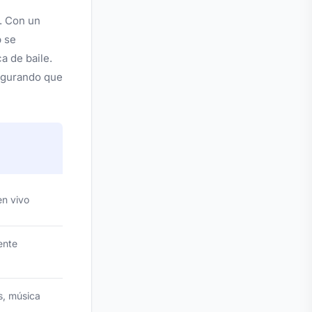
. Con un
b se
a de baile.
segurando que
en vivo
ente
s, música