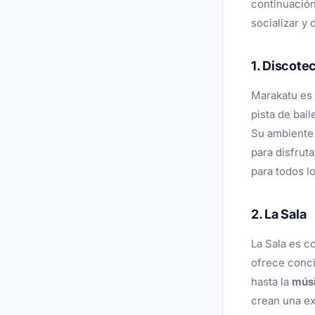
continuació
socializar y
1. Discote
Marakatu es
pista de bail
Su ambiente 
para disfrut
para todos l
2. La Sala
La Sala es c
ofrece conci
hasta la
músi
crean una ex