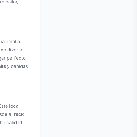
a bailar,
na amplia
ico diverso.
gar perfecto
ils
y bebidas
ste local
esde el
rock
ta calidad