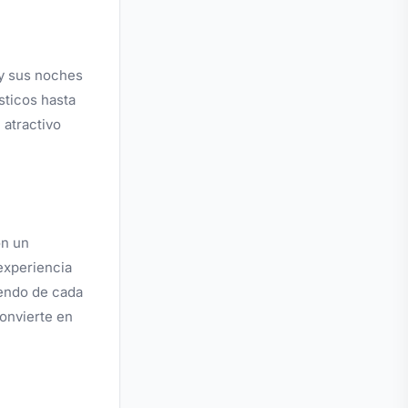
 y sus noches
ticos hasta
 atractivo
on un
experiencia
iendo de cada
convierte en