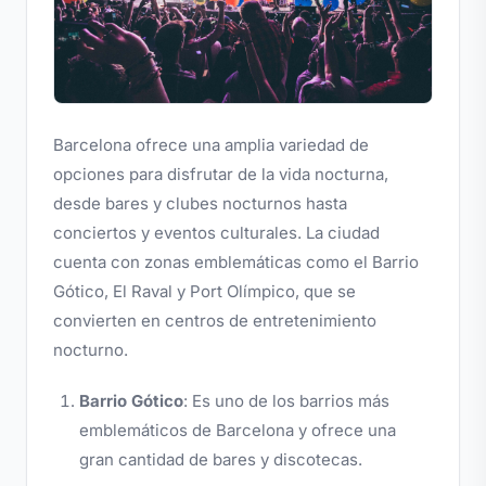
Barcelona ofrece una amplia variedad de
opciones para disfrutar de la vida nocturna,
desde bares y clubes nocturnos hasta
conciertos y eventos culturales. La ciudad
cuenta con zonas emblemáticas como el Barrio
Gótico, El Raval y Port Olímpico, que se
convierten en centros de entretenimiento
nocturno.
Barrio Gótico
: Es uno de los barrios más
emblemáticos de Barcelona y ofrece una
gran cantidad de bares y discotecas.