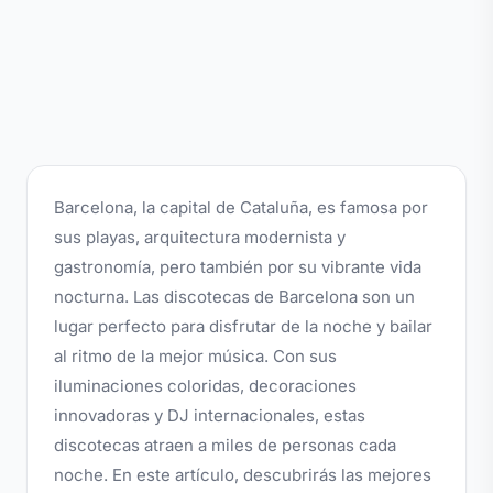
Barcelona, la capital de Cataluña, es famosa por
sus playas, arquitectura modernista y
gastronomía, pero también por su vibrante vida
nocturna. Las discotecas de Barcelona son un
lugar perfecto para disfrutar de la noche y bailar
al ritmo de la mejor música. Con sus
iluminaciones coloridas, decoraciones
innovadoras y DJ internacionales, estas
discotecas atraen a miles de personas cada
noche. En este artículo, descubrirás las mejores