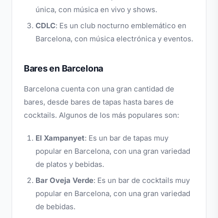
única, con música en vivo y shows.
CDLC
: Es un club nocturno emblemático en
Barcelona, con música electrónica y eventos.
Bares en Barcelona
Barcelona cuenta con una gran cantidad de
bares, desde bares de tapas hasta bares de
cocktails. Algunos de los más populares son:
El Xampanyet
: Es un bar de tapas muy
popular en Barcelona, con una gran variedad
de platos y bebidas.
Bar Oveja Verde
: Es un bar de cocktails muy
popular en Barcelona, con una gran variedad
de bebidas.