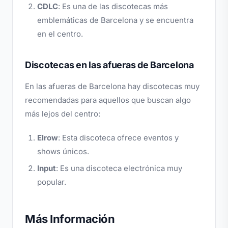
CDLC
: Es una de las discotecas más
emblemáticas de Barcelona y se encuentra
en el centro.
Discotecas en las afueras de Barcelona
En las afueras de Barcelona hay discotecas muy
recomendadas para aquellos que buscan algo
más lejos del centro:
Elrow
: Esta discoteca ofrece eventos y
shows únicos.
Input
: Es una discoteca electrónica muy
popular.
Más Información