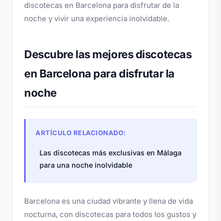
discotecas en Barcelona para disfrutar de la
noche y vivir una experiencia inolvidable.
Descubre las mejores discotecas
en Barcelona para disfrutar la
noche
ARTÍCULO RELACIONADO:
Las discotecas más exclusivas en Málaga
para una noche inolvidable
Barcelona es una ciudad vibrante y llena de vida
nocturna, con discotecas para todos los gustos y