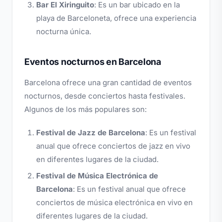
Bar El Xiringuito
: Es un bar ubicado en la
playa de Barceloneta, ofrece una experiencia
nocturna única.
Eventos nocturnos en Barcelona
Barcelona ofrece una gran cantidad de eventos
nocturnos, desde conciertos hasta festivales.
Algunos de los más populares son:
Festival de Jazz de Barcelona
: Es un festival
anual que ofrece conciertos de jazz en vivo
en diferentes lugares de la ciudad.
Festival de Música Electrónica de
Barcelona
: Es un festival anual que ofrece
conciertos de música electrónica en vivo en
diferentes lugares de la ciudad.