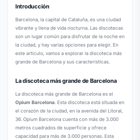
Introducción
Barcelona, la capital de Cataluña, es una ciudad
vibrante y llena de vida nocturna. Las discotecas
son un lugar común para disfrutar de la noche en
la ciudad, y hay varias opciones para elegir. En
este artículo, vamos a explorar la discoteca más
grande de Barcelona y sus características.
La discoteca más grande de Barcelona
La discoteca más grande de Barcelona es el
Opium Barcelona
. Esta discoteca está situada en
el corazón de la ciudad, en la avenida del Litoral,
36. Opium Barcelona cuenta con más de 3.000
metros cuadrados de superficie y ofrece
capacidad para más de 3.000 personas. Esta