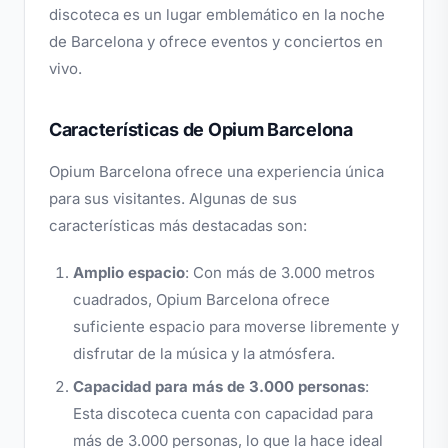
discoteca es un lugar emblemático en la noche
de Barcelona y ofrece eventos y conciertos en
vivo.
Características de Opium Barcelona
Opium Barcelona ofrece una experiencia única
para sus visitantes. Algunas de sus
características más destacadas son:
Amplio espacio
: Con más de 3.000 metros
cuadrados, Opium Barcelona ofrece
suficiente espacio para moverse libremente y
disfrutar de la música y la atmósfera.
Capacidad para más de 3.000 personas
:
Esta discoteca cuenta con capacidad para
más de 3.000 personas, lo que la hace ideal