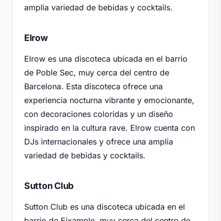
amplia variedad de bebidas y cocktails.
Elrow
Elrow es una discoteca ubicada en el barrio
de Poble Sec, muy cerca del centro de
Barcelona. Esta discoteca ofrece una
experiencia nocturna vibrante y emocionante,
con decoraciones coloridas y un diseño
inspirado en la cultura rave. Elrow cuenta con
DJs internacionales y ofrece una amplia
variedad de bebidas y cocktails.
Sutton Club
Sutton Club es una discoteca ubicada en el
barrio de Eixample, muy cerca del centro de