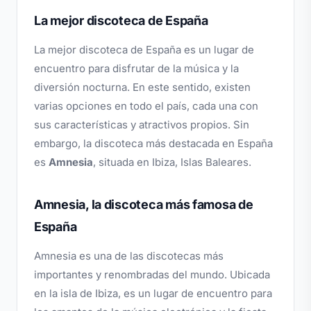
La mejor discoteca de España
La mejor discoteca de España es un lugar de
encuentro para disfrutar de la música y la
diversión nocturna. En este sentido, existen
varias opciones en todo el país, cada una con
sus características y atractivos propios. Sin
embargo, la discoteca más destacada en España
es
Amnesia
, situada en Ibiza, Islas Baleares.
Amnesia, la discoteca más famosa de
España
Amnesia es una de las discotecas más
importantes y renombradas del mundo. Ubicada
en la isla de Ibiza, es un lugar de encuentro para