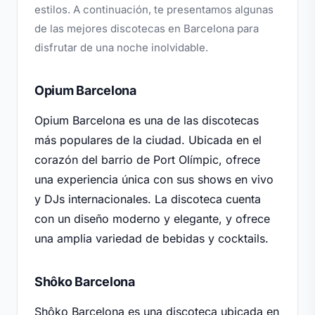
estilos. A continuación, te presentamos algunas
de las mejores discotecas en Barcelona para
disfrutar de una noche inolvidable.
Opium Barcelona
Opium Barcelona es una de las discotecas
más populares de la ciudad. Ubicada en el
corazón del barrio de Port Olímpic, ofrece
una experiencia única con sus shows en vivo
y DJs internacionales. La discoteca cuenta
con un diseño moderno y elegante, y ofrece
una amplia variedad de bebidas y cocktails.
Shôko Barcelona
Shôko Barcelona es una discoteca ubicada en